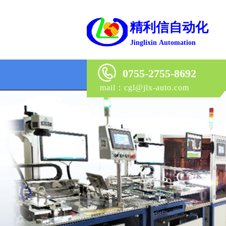
精利信自动化
J
inglixin
Automation
0755-2755-8692
mail：cgl@jlx-auto.com